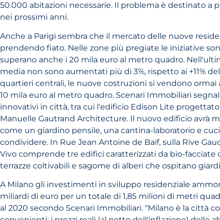
50.000 abitazioni necessarie. Il problema è destinato 
nei prossimi anni.
Anche a Parigi sembra che il mercato delle nuove reside
prendendo fiato. Nelle zone più pregiate le iniziative sono
superano anche i 20 mila euro al metro quadro. Nell'ulti
media non sono aumentati più di 3%, rispetto ai +11% del
quartieri centrali, le nuove costruzioni si vendono ormai a
10 mila euro al metro quadro. Scenari Immobiliari segnal
innovativi in città, tra cui l'edificio Edison Lite progettat
Manuelle Gautrand Architecture. Il nuovo edificio avrà m
come un giardino pensile, una cantina-laboratorio e cuci
condividere. In Rue Jean Antoine de Baïf, sulla Rive Gauc
Vivo comprende tre edifici caratterizzati da bio-facciate c
terrazze coltivabili e sagome di alberi che ospitano giardin
A Milano gli investimenti in sviluppo residenziale ammon
miliardi di euro per un totale di 1,85 milioni di metri quad
al 2020 secondo Scenari Immobiliari. "Milano è la città co
convenienti: i prezzi reali (al netto dell'inflazione) delle a