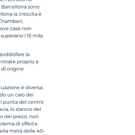
sulla Brexit: Be
e Barcellona sono
venduti a client
llona la crescita è
residenti in Gr
Chamberi,
Bretagna per 
uove case non
valore superior
 superano i 15 mila
sterline
soddisfare la
ntrate proprio a
LEGGI L'ARTI
di origine
tuazione è diversa.
ndo un calo dei
 di punta del centro
ia, lo slancio del
o dei prezzi, non
lema di offerta.
ella metà delle 40-