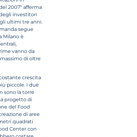
 del 2007" afferma
egli investitori
li ultimi tre anni.
 domanda segue
 a Milano è
ntrali,
 prime vanno da
 massimo di oltre
costante crescita
più piccole. I due
m sono la torre
ga progetto di
ione del Food
creazione di aree
 metri quadrati
 Food Center con
ebbero costare