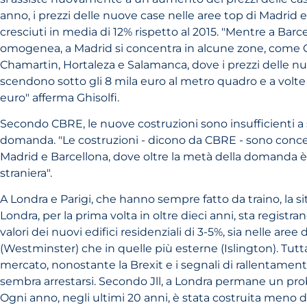
anno, i prezzi delle nuove case nelle aree top di Madrid 
cresciuti in media di 12% rispetto al 2015. "Mentre a Barce
omogenea, a Madrid si concentra in alcune zone, come 
Chamartin, Hortaleza e Salamanca, dove i prezzi delle n
scendono sotto gli 8 mila euro al metro quadro e a volte
euro" afferma Ghisolfi.
Secondo CBRE, le nuove costruzioni sono insufficienti a 
domanda. "Le costruzioni - dicono da CBRE - sono conce
Madrid e Barcellona, dove oltre la metà della domanda è 
straniera".
A Londra e Parigi, che hanno sempre fatto da traino, la si
Londra, per la prima volta in oltre dieci anni, sta registra
valori dei nuovi edifici residenziali di 3-5%, sia nelle aree
(Westminster) che in quelle più esterne (Islington). Tuttav
mercato, nonostante la Brexit e i segnali di rallentament
sembra arrestarsi. Secondo Jll, a Londra permane un prob
Ogni anno, negli ultimi 20 anni, è stata costruita meno d