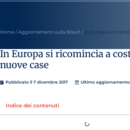
Home
/
Aggiornamenti sulla Brexit
/
In Europa si ricomin
costruire nuove case
In Europa si ricomincia a cos
nuove case
Pubblicato il
7 dicembre 2017
Ultimo aggiornamento 
Indice dei contenuti