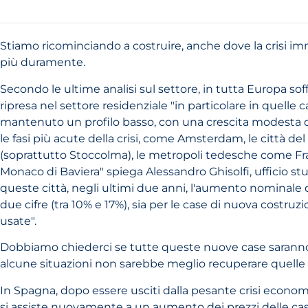
Stiamo ricominciando a costruire, anche dove la crisi im
più duramente.
Secondo le ultime analisi sul settore, in tutta Europa sof
ripresa nel settore residenziale "in particolare in quelle 
mantenuto un profilo basso, con una crescita modesta de
le fasi più acute della crisi, come Amsterdam, le città d
(soprattutto Stoccolma), le metropoli tedesche come Fr
Monaco di Baviera" spiega Alessandro Ghisolfi, ufficio stu
queste città, negli ultimi due anni, l'aumento nominale d
due cifre (tra 10% e 17%), sia per le case di nuova costruz
usate".
Dobbiamo chiederci se tutte queste nuove case saranno
alcune situazioni non sarebbe meglio recuperare quelle e
In Spagna, dopo essere usciti dalla pesante crisi econom
si assiste nuovamente a un aumento dei prezzi delle cas