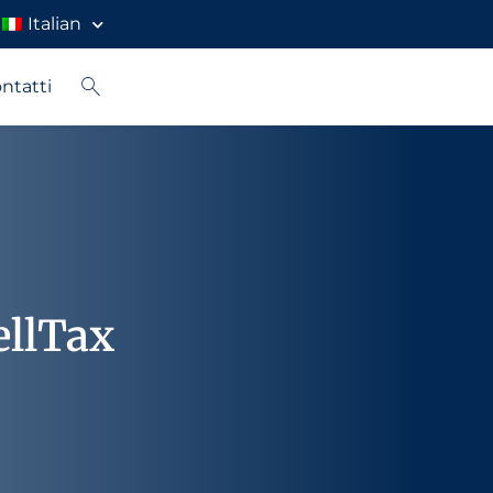
Italian
ntatti
ellTax