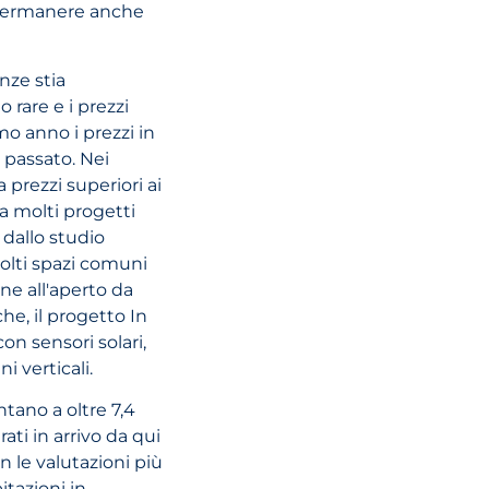
a permanere anche
19 luglio, 2021
nze stia
REGIME EURO
 rare e i prezzi
DELL'OSS
mo anno i prezzi in
 passato. Nei
 prezzi superiori ai
LEGGI L'ARTI
a molti progetti
o dallo studio
olti spazi comuni
ne all'aperto da
he, il progetto In
on sensori solari,
i verticali.
tano a oltre 7,4
rati in arrivo da qui
n le valutazioni più
bitazioni in