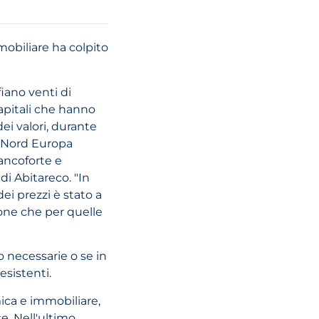
09 Giugno, 2022
mobiliare ha colpito
Solo il regime d
fiano venti di
previdenza naz
capitali che hanno
quando si appl
i valori, durante
el Nord Europa
ancoforte e
LEGGI L'ARTI
di Abitareco. "In
ei prezzi è stato a
ione che per quelle
 necessarie o se in
03 agosto, 2021
sistenti.
ica e immobiliare,
Approfondimen
e. Nell'ultimo