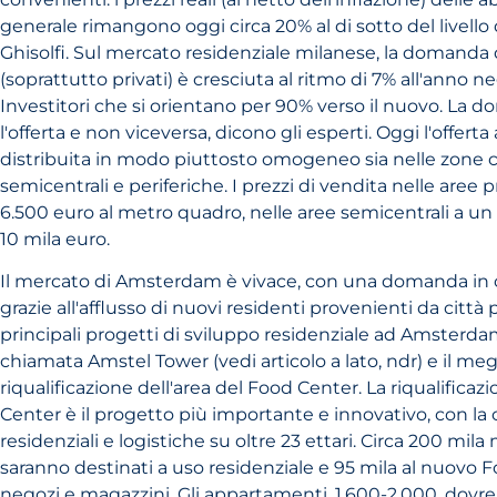
generale rimangono oggi circa 20% al di sotto del livello
Ghisolfi. Sul mercato residenziale milanese, la domanda d
(soprattutto privati) è cresciuta al ritmo di 7% all'anno neg
Investitori che si orientano per 90% verso il nuovo. La
l'offerta e non viceversa, dicono gli esperti. Oggi l'offerta
distribuita in modo piuttosto omogeneo sia nelle zone ce
semicentrali e periferiche. I prezzi di vendita nelle aree
6.500 euro al metro quadro, nelle aree semicentrali a un
10 mila euro.
Il mercato di Amsterdam è vivace, con una domanda in 
grazie all'afflusso di nuovi residenti provenienti da città 
principali progetti di sviluppo residenziale ad Amsterda
chiamata Amstel Tower (vedi articolo a lato, ndr) e il me
riqualificazione dell'area del Food Center. La riqualificaz
Center è il progetto più importante e innovativo, con la 
residenziali e logistiche su oltre 23 ettari. Circa 200 mila
saranno destinati a uso residenziale e 95 mila al nuovo
negozi e magazzini. Gli appartamenti, 1.600-2.000, dovr