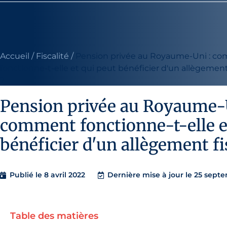
Accueil
/
Fiscalité
/
Pension privée au Royaume-Uni : c
fonctionne-t-elle et qui peut bénéficier d'un allègement 
?
Pension privée au Royaume-U
comment fonctionne-t-elle e
bénéficier d'un allègement fi
Publié le
8 avril 2022
Dernière mise à jour le 25 sept
Table des matières