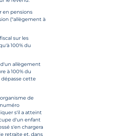
international :
ur le revenu.
L'importance d
ler en pensions
conseils fiscau
sion ("allègement à
internationaux 
d'une expansi
scal sur les
transfrontalièr
squ'à 100% du
LIRE L'ARTI
as d'un allègement
eure à 100% du
i dépasse cette
l'organisme de
n numéro
quer s'il a atteint
'occupe d'un enfant
ressé s'en chargera
 retraite et, dans