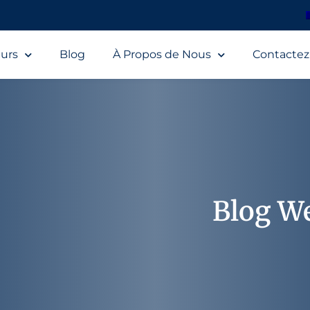
urs
Blog
À Propos de Nous
Contacte
Blog W