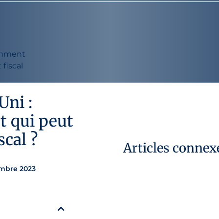
omment
fiscal
ni :
t qui peut
scal ?
Articles connex
embre 2023
29 juillet 2026