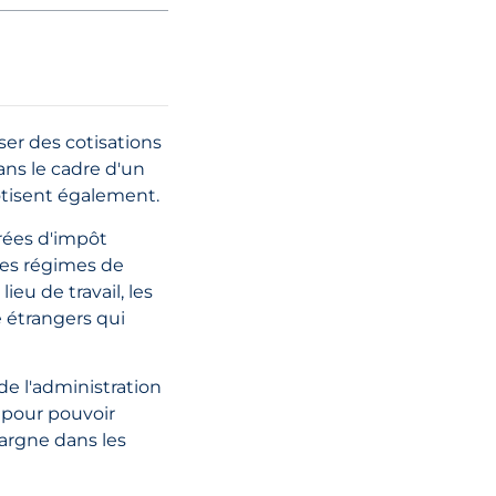
Qu'est-ce qu'u
personne liée »
sens de la loi s
l'impôt sur les
er des cotisations
sociétés des É
ans le cadre d'un
arabes unis ?
otisent également.
Principales pré
érées d'impôt
 des régimes de
LIRE L'ARTI
ieu de travail, les
e étrangers qui
de l'administration
 pour pouvoir
1er juillet 2026
pargne dans les
Réforme fiscal