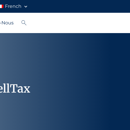
French
z-Nous
ellTax