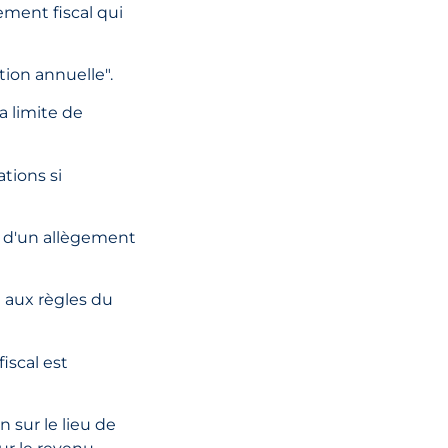
aux Émirats ar
gement fiscal qui
unis : principal
modifications 
ation annuelle".
matière de san
et ce que les
la limite de
entreprises do
savoir
tions si
LIRE L'ARTI
r d'un allègement
t aux règles du
iscal est
02 juin, 2026
Conseil fiscal
n sur le lieu de