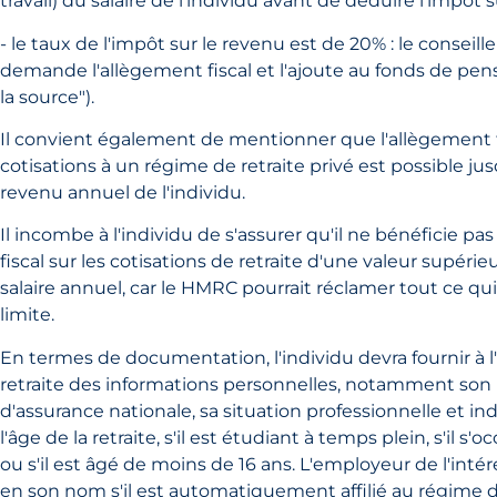
travail) du salaire de l'individu avant de déduire l'impôt s
- le taux de l'impôt sur le revenu est de 20% : le conseil
demande l'allègement fiscal et l'ajoute au fonds de pen
la source").
Il convient également de mentionner que l'allègement fi
cotisations à un régime de retraite privé est possible ju
revenu annuel de l'individu.
Il incombe à l'individu de s'assurer qu'il ne bénéficie p
fiscal sur les cotisations de retraite d'une valeur supéri
salaire annuel, car le HMRC pourrait réclamer tout ce qu
limite.
En termes de documentation, l'individu devra fournir à 
retraite des informations personnelles, notamment so
d'assurance nationale, sa situation professionnelle et indi
l'âge de la retraite, s'il est étudiant à temps plein, s'il s
ou s'il est âgé de moins de 16 ans. L'employeur de l'inté
en son nom s'il est automatiquement affilié au régime de