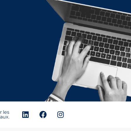
 les
aux.