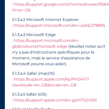
:
https://support.google.com/chrome/answer/9564
hl=en-GB
5.1.3.a.2 Microsoft Internet Explorer
:
https://support.microsoft.com/en-us/kb/278835
5.1.3.a.3 Microsoft Edge
:
https://support.microsoft.com/en-
gb/products/microsoft-edge
(Veuillez noter qu'il
n'y a pas d'instructions spécifiques pour le
moment, mais le service d'assistance de
Microsoft pourra vous aider).
5.1.3.a.4 Safari (macOS)
:
https://support.apple.com/kb/PH21411?
viewlocale=en_GB&locale=en_GB
5.1.3.a.5 Safari (iOS)
:
https://support.apple.com/en-gb/HT201265