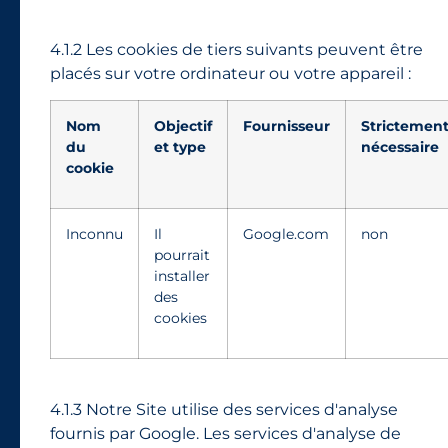
4.1.2 Les cookies de tiers suivants peuvent être
placés sur votre ordinateur ou votre appareil :
Nom
Objectif
Fournisseur
Strictemen
du
et type
nécessaire
cookie
Inconnu
Il
Google.com
non
pourrait
installer
des
cookies
4.1.3 Notre Site utilise des services d'analyse
fournis par Google. Les services d'analyse de