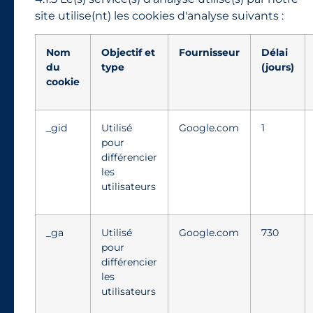
site utilise(nt) les cookies d'analyse suivants :
Nom
Objectif et
Fournisseur
Délai
du
type
(jours)
cookie
_gid
Utilisé
Google.com
1
pour
différencier
les
utilisateurs
_ga
Utilisé
Google.com
730
pour
différencier
les
utilisateurs