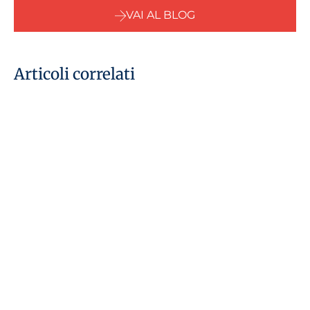
VAI AL BLOG
Articoli correlati
7 agosto 2026
Agevolazioni fiscali per le
piccole imprese negli Emirati
Arabi Uniti: proroga fino al 2029