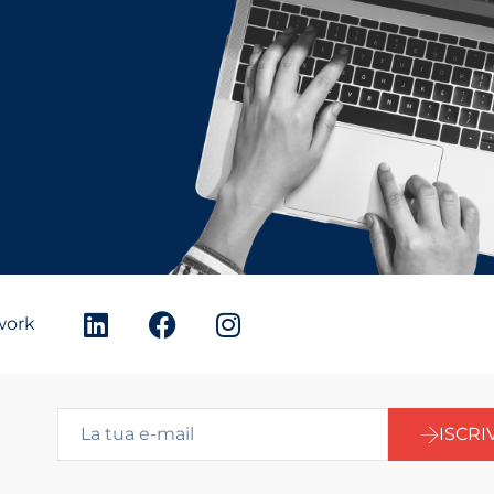
twork
ISCRIV