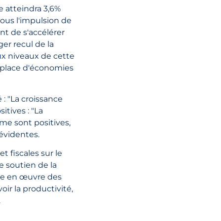
e atteindra 3,6%
ous l'impulsion de
ant de s'accélérer
er recul de la
ux niveaux de cette
 place d'économies
 : "La croissance
itives : "La
rme sont positives,
 évidentes.
t fiscales sur le
 soutien de la
tre en œuvre des
ir la productivité,
.