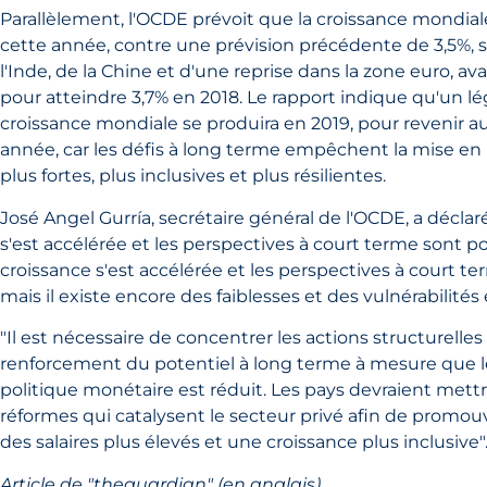
Parallèlement, l'OCDE prévoit que la croissance mondial
cette année, contre une prévision précédente de 3,5%, s
l'Inde, de la Chine et d'une reprise dans la zone euro, av
pour atteindre 3,7% en 2018. Le rapport indique qu'un lég
croissance mondiale se produira en 2019, pour revenir a
année, car les défis à long terme empêchent la mise en
plus fortes, plus inclusives et plus résilientes.
José Angel Gurría, secrétaire général de l'OCDE, a déclaré
s'est accélérée et les perspectives à court terme sont pos
croissance s'est accélérée et les perspectives à court te
mais il existe encore des faiblesses et des vulnérabilités
"Il est nécessaire de concentrer les actions structurelles e
renforcement du potentiel à long terme à mesure que le
politique monétaire est réduit. Les pays devraient met
réformes qui catalysent le secteur privé afin de promouvo
des salaires plus élevés et une croissance plus inclusive"
Article de "theguardian" (en anglais)