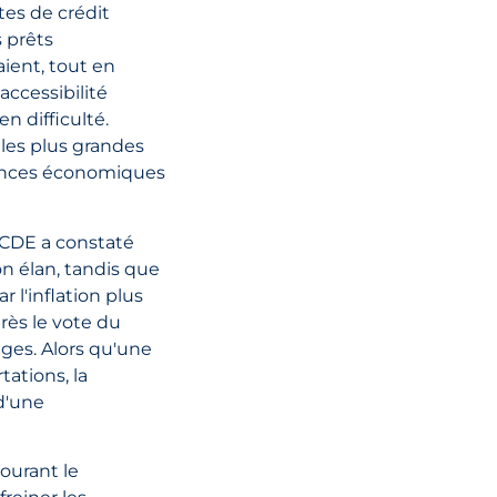
Brexit Insights 
tes de crédit
Marchandises
 prêts
vendues à des 
ient, tout en
basés en Grand
accessibilité
Bretagne pour
n difficulté.
valeur supérie
les plus grandes
135 £.
ences économiques
OCDE a constaté
LIRE L'ARTI
n élan, tandis que
l'inflation plus
près le vote du
ages. Alors qu'une
tations, la
d'une
tourant le