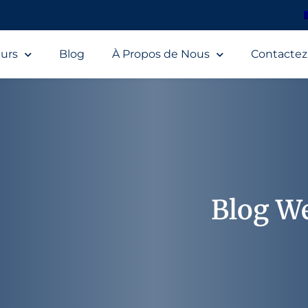
urs
Blog
À Propos de Nous
Contacte
Blog W