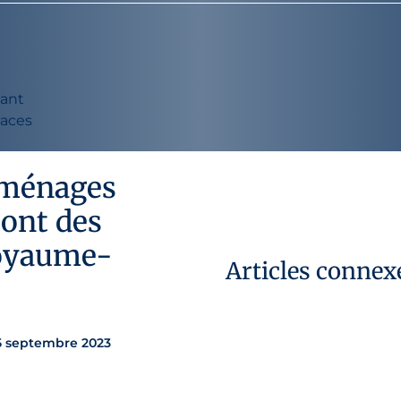
sant
naces
 ménages
sont des
Royaume-
Articles connex
25 septembre 2023