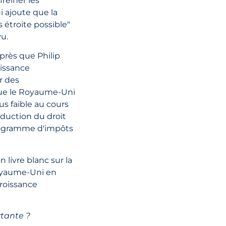
reiner les
i ajoute que la
 étroite possible"
19 juillet, 2021
vu.
RÉGIME EURO
près que Philip
DE L'OSS
oissance
r des
que le Royaume-Uni
LIRE L'ARTI
us faible au cours
éduction du droit
rogramme d'impôts
livre blanc sur la
 Royaume-Uni en
croissance
rtante ?