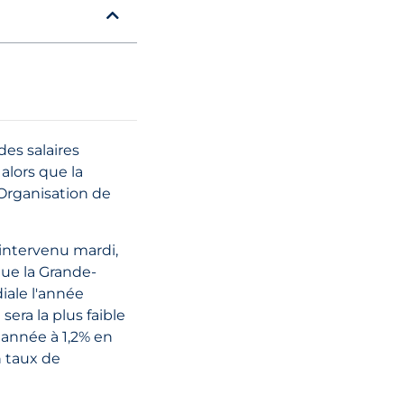
09 juin, 2022
Régime d'assu
nationale
uniquement : 
es salaires
s'applique-t-il ?
alors que la
'Organisation de
LIRE L'ARTI
 intervenu mardi,
 que la Grande-
iale l'année
era la plus faible
 année à 1,2% en
n taux de
03 août, 2021