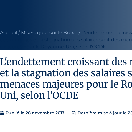
Accueil
/
Mises à jour sur le Brexit
/
L'endettement crois
des ménages et la stagnation des salaires sont des me
majeures pour le Royaume-Uni, selon l'OCDE
L'endettement croissant des
et la stagnation des salaires 
menaces majeures pour le 
Uni, selon l'OCDE
Publié le
28 novembre 2017
Dernière mise à jour le 