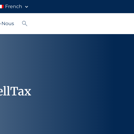
French
z-Nous
ellTax