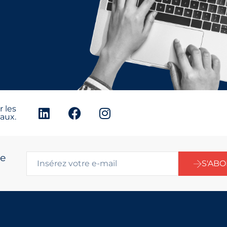
 les
aux.
re
S'AB