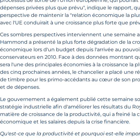
processus de sortie de l'Union européenne, qui pourrait f
dépenses privées plus que prévu", indique le rapport, qu
perspective de maintenir la "relation économique la plus
avec l'UE conduirait à une croissance plus forte que pré
Ces sombres perspectives interviennent une semaine a
Hammond a présenté la plus forte dégradation de la cr
économique lors d'un budget depuis l'arrivée au pouvoi
conservateurs en 2010. Face à des données montrant 
sera l'une des principales économies à la croissance la pl
des cinq prochaines années, le chancelier a placé une r
de timbre pour les primo-accédants au cœur de son p
et de dépenses.
Le gouvernement a également publié cette semaine son 
stratégie industrielle afin d'améliorer les résultats du
matière de croissance de la productivité, qui a freiné la 
économique et les salaires depuis la crise financière.
Qu'est-ce que la productivité et pourquoi est-elle impo