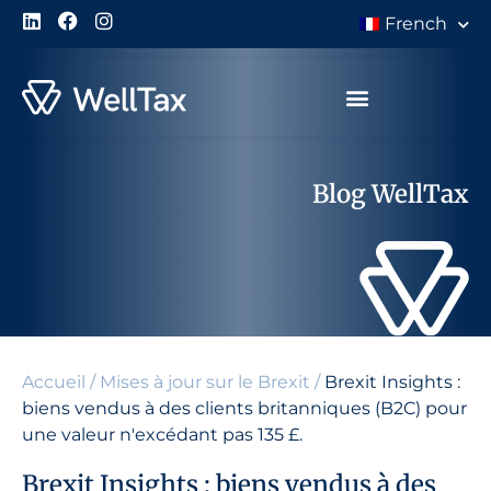
French
À Propos de Nous
Blog WellTax
Accueil
/
Mises à jour sur le Brexit
/
Brexit Insights :
biens vendus à des clients britanniques (B2C) pour
une valeur n'excédant pas 135 £.
Brexit Insights : biens vendus à des