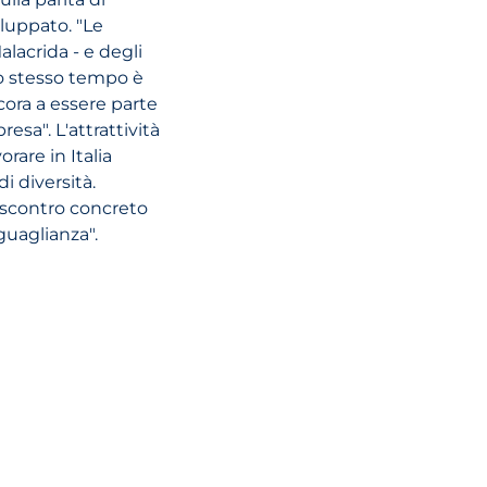
iluppato. "Le
alacrida - e degli
llo stesso tempo è
cora a essere parte
sa". L'attrattività
orare in Italia
 diversità.
iscontro concreto
guaglianza".