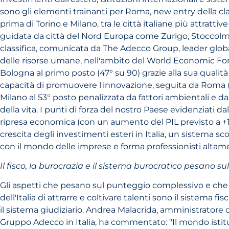
sono gli elementi trainanti per Roma, new entry della cla
prima di Torino e Milano, tra le città italiane più attrattive
guidata da città del Nord Europa come Zurigo, Stoccolma
classifica, comunicata da The Adecco Group, leader glob
delle risorse umane, nell'ambito del World Economic Fo
Bologna al primo posto (47° su 90) grazie alla sua qualità d
capacità di promuovere l'innovazione, seguita da Roma (5
Milano al 53° posto penalizzata da fattori ambientali e da
della vita. I punti di forza del nostro Paese evidenziati da
ripresa economica (con un aumento del PIL previsto a +1,4
crescita degli investimenti esteri in Italia, un sistema sc
con il mondo delle imprese e forma professionisti altame
Il fisco, la burocrazia e il sistema burocratico pesano sul
Gli aspetti che pesano sul punteggio complessivo e che
dell'Italia di attrarre e coltivare talenti sono il sistema fis
il sistema giudiziario. Andrea Malacrida, amministratore 
Gruppo Adecco in Italia, ha commentato: "Il mondo istit