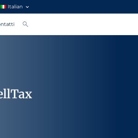
Italian
ntatti
ellTax