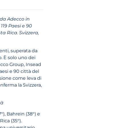
30 giugno 2026
Guida all’IVA ne
 da Adecco in
settore dell’ist
119 Paesi e 90
degli Emirati A
sta Rica. Svizzera,
Uniti: punti ch
il 2026
lenti, superata da
o. È solo uno dei
decco Group, Insead
LEGGI L'ARTI
aesi e 90 città del
usione come leva di
onferma la Svizzera,
tà
7°), Bahrein (38°) e
Rica (35°).
16 giugno 2026
ema universitario