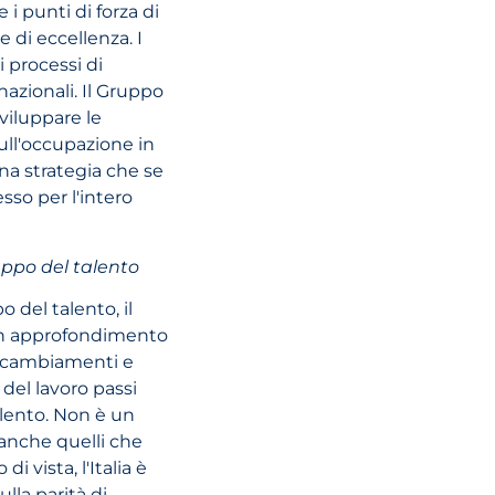
dirham a Duba
i punti di forza di
potrebbe soste
e di eccellenza. I
settore ricettiv
i processi di
imprese degli 
nazionali. Il Gruppo
Arabi Uniti
sviluppare le
ll'occupazione in
na strategia che se
sso per l'intero
LEGGI L'ARTI
uppo del talento
 del talento, il
 un approfondimento
di cambiamenti e
 del lavoro passi
alento. Non è un
o anche quelli che
i vista, l'Italia è
lla parità di