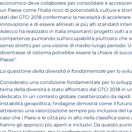
economico deve collaborare per consolidare e accrescere 
un Paese come l'Italia ricco di potenzialità, cultura e stori
dati del GTCI 2018 confermano la necessità di accelerare 
innovazione e di essere allineati ai più alti standard inter
Adecco ha realizzato in Italia importanti progetti volti a 
competenze puntando sull'occupabilità piuttosto che su
senso stretto per una visione di medio-lungo periodo. U
diventasse di sistema potrebbe essere la chiave di succe
Paese".
La questione della diversità è fondamentale per lo svil
Considerato una condizione fondamentale per lo sviluppo
tema della diversità è stato affrontato dal GTCI 2018 in
dedicato. In un contesto globale caratterizzato da rapi
instabilità geopolitica, l'indagine dimostra come il futuro
attraverso una valorizzazione sempre più inclusiva del t
caso che i Paesi e le città più in alto nella classifica sian
hanno gli approcci più aperti e inclusivi. Da questo punto d
un Paese tollerante, ma la performance degli indicatori su