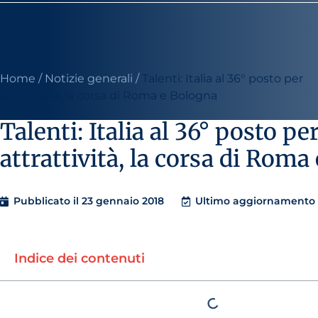
Home
/
Notizie generali
/
Talenti: Italia al 36° posto per
attrattività, la corsa di Roma e Bologna
Talenti: Italia al 36° posto pe
attrattività, la corsa di Rom
Pubblicato il
23 gennaio 2018
Ultimo aggiornamento i
Indice dei contenuti