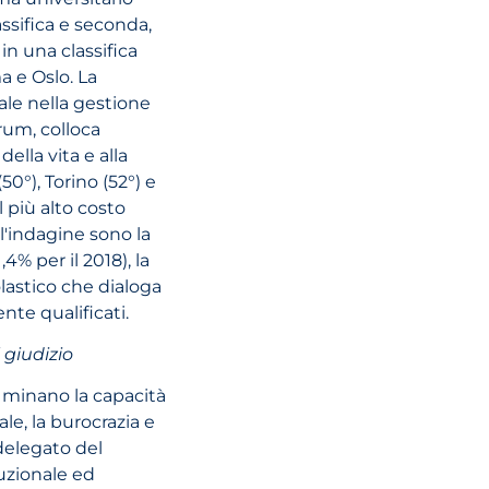
ssifica e seconda,
Il quadro norm
 in una classifica
sulle Foundati
 e Oslo. La
DMCC per la
ale nella gestione
pianificazione
rum, colloca
patrimoniale a
ella vita e alla
0°), Torino (52°) e
l più alto costo
LEGGI L'ARTI
ll'indagine sono la
% per il 2018), la
olastico che dialoga
nte qualificati.
 giudizio
22 Maggio, 2026
 minano la capacità
cale, la burocrazia e
Pacchetto di sg
delegato del
fiscali da 1,5 mil
uzionale ed