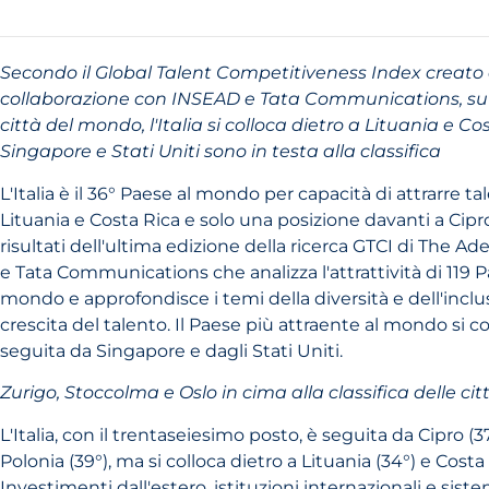
Secondo il Global Talent Competitiveness Index creato
collaborazione con INSEAD e Tata Communications, su 
città del mondo, l'Italia si colloca dietro a Lituania e Co
Singapore e Stati Uniti sono in testa alla classifica
L'Italia è il 36° Paese al mondo per capacità di attrarre ta
Lituania e Costa Rica e solo una posizione davanti a Cipr
risultati dell'ultima edizione della ricerca GTCI di The A
e Tata Communications che analizza l'attrattività di 119 P
mondo e approfondisce i temi della diversità e dell'incl
crescita del talento. Il Paese più attraente al mondo si c
seguita da Singapore e dagli Stati Uniti.
Zurigo, Stoccolma e Oslo in cima alla classifica delle cit
L'Italia, con il trentaseiesimo posto, è seguita da Cipro (3
Polonia (39°), ma si colloca dietro a Lituania (34°) e Costa 
Investimenti dall'estero, istituzioni internazionali e sist