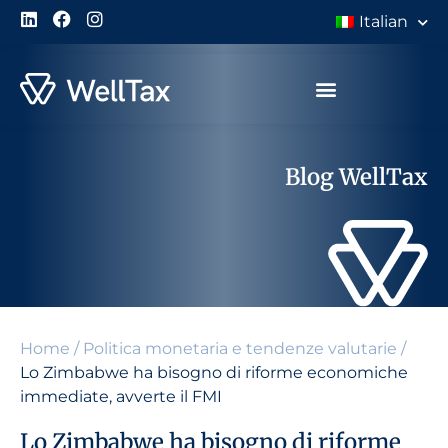
Italian
Blog WellTax
Home
/
Politica monetaria e tendenze valutarie
/
Lo Zimbabwe ha bisogno di riforme economiche
immediate, avverte il FMI
Lo Zimbabwe ha bisogno di riforme