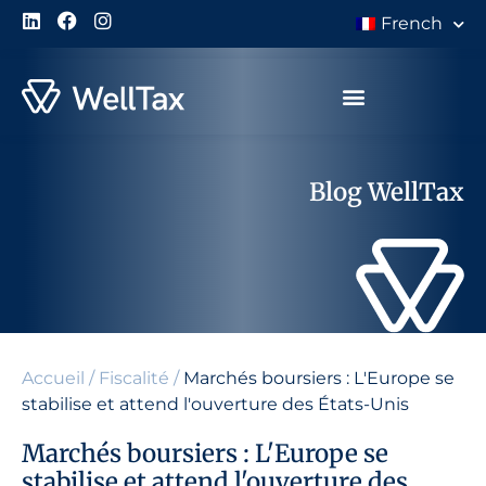
French
À Propos de Nous
Blog WellTax
Accueil
/
Fiscalité
/
Marchés boursiers : L'Europe se
stabilise et attend l'ouverture des États-Unis
Marchés boursiers : L'Europe se
stabilise et attend l'ouverture des