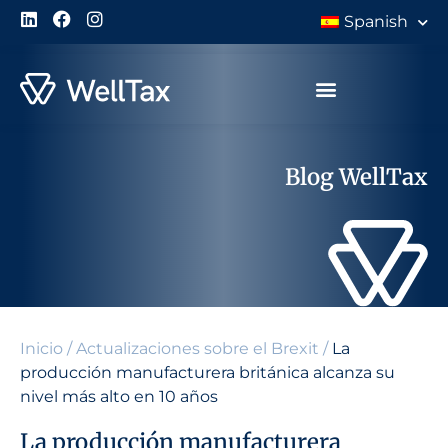
Spanish
Blog WellTax
Inicio
/
Actualizaciones sobre el Brexit
/
La
producción manufacturera británica alcanza su
nivel más alto en 10 años
La producción manufacturera