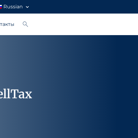
Russian
такты
llTax