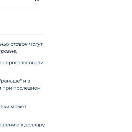
06 января, 2020
Схема увольн
ных ставок могут
Новые измене
уровне.
июля
но проголосовали
ЧИТАТЬ СТА
"раньше" и в
и при последнем
авки может
ношению к доллару
06 декабря, 2018