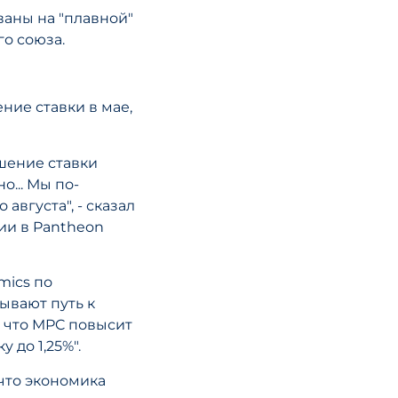
ваны на "плавной"
о союза.
ие ставки в мае,
шение ставки
о... Мы по-
августа", - сказал
ии в Pantheon
mics по
ывают путь к
 что MPC повысит
 до 1,25%".
что экономика