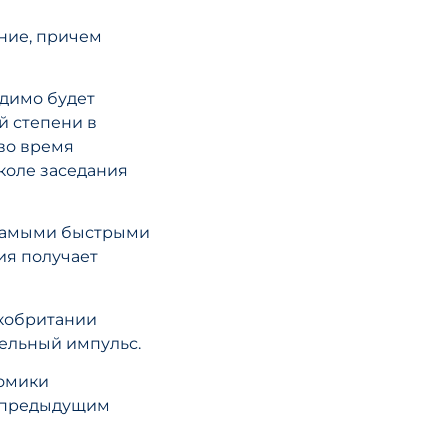
02 декабря, 2018
ние, причем
Европейские 
одимо будет
не согласны с
й степени в
криптовалют
во время
околе заседания
ЧИТАТЬ СТА
 самыми быстрыми
ия получает
икобритании
тельный импульс.
номики
с предыдущим