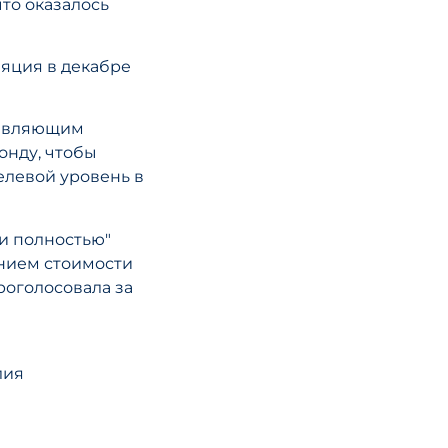
что оказалось
ляция в декабре
равляющим
онду, чтобы
елевой уровень в
ти полностью"
нием стоимости
роголосовала за
лия