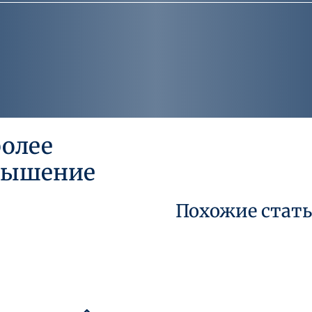
более
овышение
Похожие стат