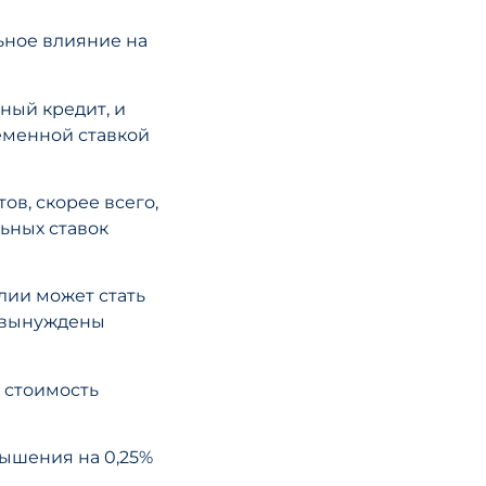
Федеральная
ьное влияние на
резервная си
рассматривае
ный кредит, и
возможность
еменной ставкой
отмены руков
по низким ст
в, скорее всего,
ьных ставок
ЧИТАТЬ СТА
лии может стать
о вынуждены
 стоимость
вышения на 0,25%