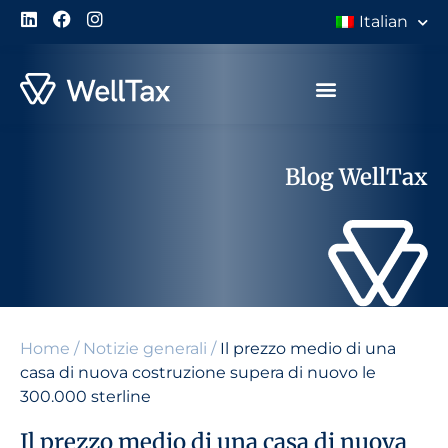
Italian
Blog WellTax
Home
/
Notizie generali
/
Il prezzo medio di una
casa di nuova costruzione supera di nuovo le
300.000 sterline
Il prezzo medio di una casa di nuova