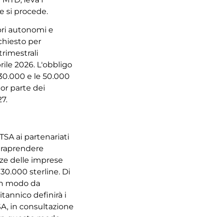
Emirati Arabi Un
e si procede.
2025: principali
modifiche alle
ori autonomi e
sanzioni e cosa
ichiesto
per
devono sapere 
rimestrali
imprese
ile 2026. L'obbligo
 30.000 e le 50.000
ior parte dei
27.
LEGGI L'ARTI
TSA ai partenariati
traprendere
nze delle imprese
i 30.000 sterline. Di
 in modo da
itannico definirà i
02 Giugno, 2026
SA, in consultazione