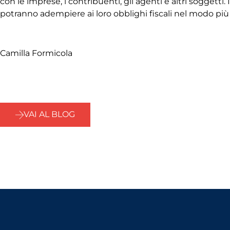
con le imprese, i contribuenti, gli agenti e altri soggetti.
potranno adempiere ai loro obblighi fiscali nel modo più 
Camilla Formicola
VAI AL BLOG