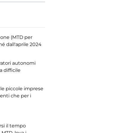
Che cos’è una
“persona colleg
sensi della nor
fiscale societar
Emirati Arabi Un
ione
(MTD per
chiarimenti
ché dall'aprile 2024
fondamentali
oratori autonomi
LEGGI L'ARTI
a difficile
e le piccole imprese
enti che per i
1° luglio 2026
Riforma fiscale
si il tempo
a MTD,
leva
i