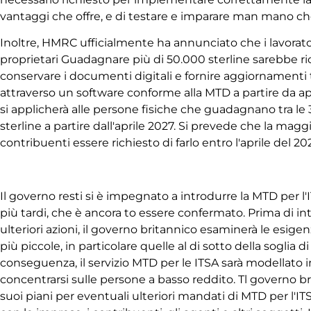
vantaggi che offre, e di testare e imparare man mano ch
Inoltre
, HMRC
ufficialmente
ha annunciato che i lavorat
proprietari
Guadagnare più di 50.000 sterline sarebbe
r
conservare i documenti digitali e
fornire
aggiornamenti t
attraverso un software conforme alla MTD a partire da apr
si applicherà alle persone fisiche che guadagnano tra le
sterline a partire dall'aprile 2027. Si prevede che la magg
contribuenti
essere richiesto
di farlo entro l'aprile del 20
Il governo
resti
si è impegnato a introdurre la MTD per l'I
più tardi
,
che
è ancora t
o essere confermato.
Prima di in
ulteriori azioni, il governo britannico esaminerà le esige
più piccole, in particolare quelle al di sotto della soglia d
conseguenza, il servizio MTD per le ITSA sarà modellato
concentrarsi sulle persone a basso reddito
.
T
l governo br
suoi piani per eventuali ulteriori mandati di MTD per l'IT