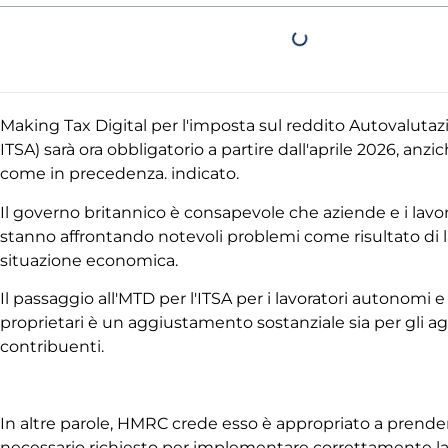
Making Tax Digital per l'imposta sul reddito
Autovalutaz
ITSA) sarà ora obbligatorio a partire dall'aprile 2026, anzi
come in precedenza.
indicato
.
Il governo britannico è consapevole che
aziende
e i lav
stanno affrontando notevoli problemi
come risultato di
l
situazione economica.
Il passaggio all'MTD per l'ITSA per i lavoratori autonomi 
proprietari
è un aggiustamento sostanziale sia per gli ag
contribuenti.
In altre parole,
HMRC
crede
esso
è
appropriato a
prender
necessario
richiesto
per implementare correttamente l