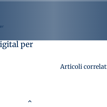
er
gital per
Articoli correlat
29 luglio 2026