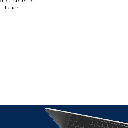
Consulenza fis
In questo modo
internazionale:
efficace.
Perché è impo
durante l'espa
transfrontaliera
LEGGI L'ARTI