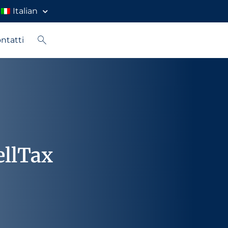
Italian
ntatti
ellTax