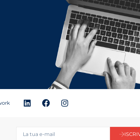
twork
ISCRIV