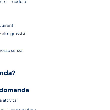
nte il modulo
quirenti
 altri grossisti
grosso senza
anda?
e domanda
attività:
non ai consumatori)