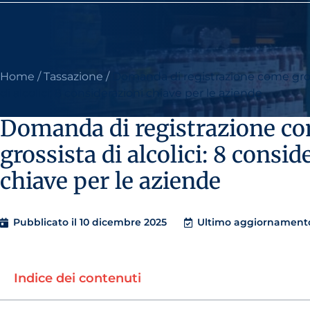
Home
/
Tassazione
/
Domanda di registrazione come gro
di alcolici: 8 considerazioni chiave per le aziende
Domanda di registrazione c
grossista di alcolici: 8 consid
chiave per le aziende
Pubblicato il
10 dicembre 2025
Ultimo aggiornamento
Indice dei contenuti