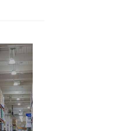
Che cos’è una
“persona colleg
sensi della nor
fiscale societar
Emirati Arabi Un
chiarimenti
fondamentali
LEGGI L'ARTI
1° luglio 2026
Riforma fiscale