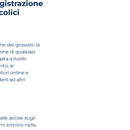
Consulenza fis
gistrazione
internazionale:
colici
Perché è impo
durante l'espa
transfrontaliera
e dei grossisti di
ione di qualsiasi
LEGGI L'ARTI
ta a livello
ito, ai
itori online e
rli ad altri
alle accise sugli
rmi entrino nella