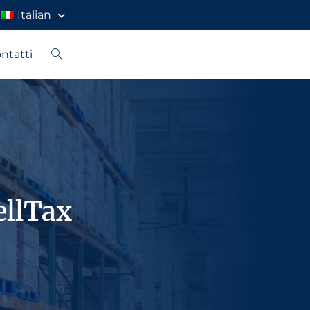
Italian
ntatti
ellTax