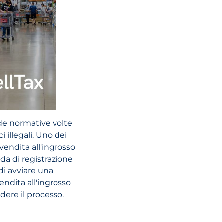
Emirati Arabi Un
2025: principali
modifiche alle
sanzioni e cosa
devono sapere 
imprese
LEGGI L'ARTI
ide normative volte
ci illegali. Uno dei
vendita all'ingrosso
nda di registrazione
di avviare una
endita all'ingrosso
dere il processo.
02 Giugno, 2026