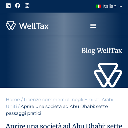
Italian
Blog WellTax
Home
/
Licenze commerciali negli Emirati Arabi
Uniti
/
Aprire una società ad Abu Dhabi: sette
passaggi pratici
Aprire una società ad Abu Dhabi: sette