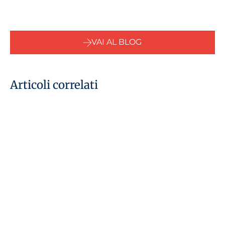
VAI AL BLOG
Articoli correlati
15 luglio 2026
Fondazione familiare negli
Emirati Arabi Uniti: spiegazione