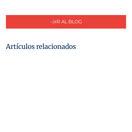
IR AL BLOG
Artículos relacionados
29 de julio de 2026
¿Qué se entiende por «persona
vinculada» según la Ley del
Impuesto de Sociedades de los