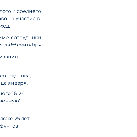
налоговое
консультиров
лого и среднего
Почему это в
во на участие в
при трансгра
ход.
экспансии
мме, сотрудники
рд
сла.
сентября.
ЧИТАТЬ СТА
мизации
 сотрудника,
ца января.
его 16-24-
твенную"
ложе 25 лет,
 фунтов