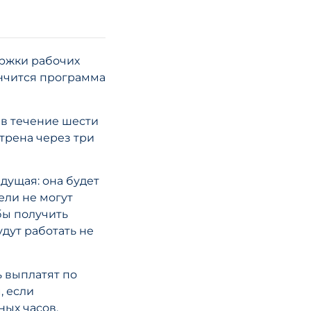
«связанным л
в соответстви
законодатель
ОАЭ о
ержки рабочих
корпоративн
ончится программа
налоге: основ
разъяснения
 в течение шести
отрена через три
ЧИТАТЬ СТА
ыдущая: она будет
ели не могут
бы получить
дут работать не
1 июля 2026 года
ь выплатят по
, если
Налоговая ре
ных часов,