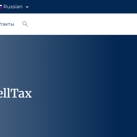
Russian
такты
llTax