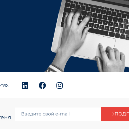
тях.
ПОДП
еня.