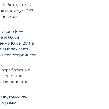
в ОАЭ 2025:
а работодатель -
основные
 как минимум 77%
изменения в
 по схеме
системе штра
что нужно зна
ачивало 80%
предприятия
ре и 60% в
енно 10% и 20% в
ет выплачивать
ЧИТАТЬ СТА
фунтов стерлингов
 отработать не
. Через три
ое количество
02 июня, 2026
ях, таких как
Международн
программе