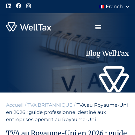
French
À Propos de Nous
Blog WellTax
Accueil
/
TVA BRITANNIQUE
/
TVA au Royaume-Uni
en 2026 : guide professionnel destiné aux
entreprises opérant au Royaume-Uni
TVA au Royaume-Uni en 2026 : guide