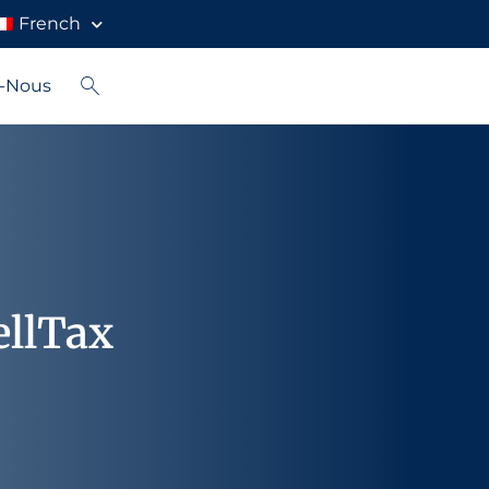
French
z-Nous
ellTax