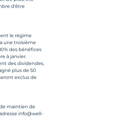
mbre d'être
08 décembre, 2022
Truss vs Sunak 
aperçu des pol
ent le régime
fiscales propos
ra une troisième
les deux candi
t 80% des bénéfices
 à janvier.
ent des dividendes,
LIRE L'ARTI
gagné plus de 50
 seront exclus de
 de maintien de
l'adresse info@well-