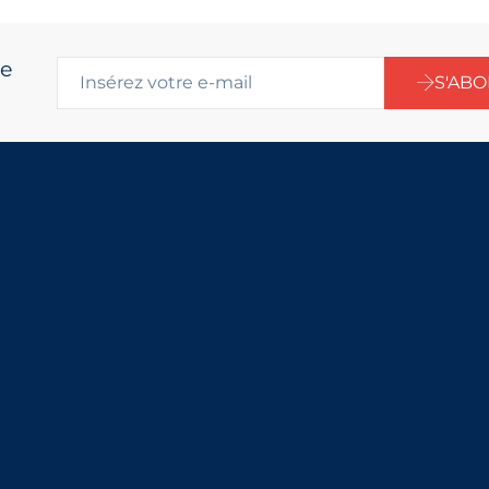
re
S'AB