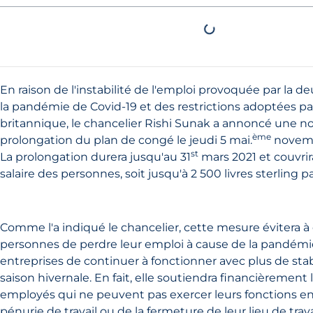
En raison de l'instabilité de l'emploi provoquée par la 
la pandémie de Covid-19 et des restrictions adoptées 
britannique, le chancelier Rishi Sunak a annoncé une n
ème
prolongation du plan de congé le jeudi 5 mai.
novem
st
La prolongation durera jusqu'au 31
mars 2021 et couvri
salaire des personnes, soit jusqu'à 2 500 livres sterling p
Comme l'a indiqué le chancelier, cette mesure évitera à 
personnes de perdre leur emploi à cause de la pandémi
entreprises de continuer à fonctionner avec plus de stab
saison hivernale. En fait, elle soutiendra financièrement l
employés qui ne peuvent pas exercer leurs fonctions en 
pénurie de travail ou de la fermeture de leur lieu de travai