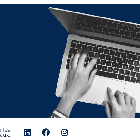
 les
aux.