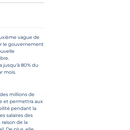
01 décembre, 2023
Budgets d'au
2023 du Roya
deuxième vague de
: qu'est-ce que
par le gouvernement
signifie pour le
ouvelle
particuliers ?
bre.
ra jusqu'à 80% du
ar mois.
LIRE L'ARTI
des millions de
e et permettra aux
ilité pendant la
es salaires des
raison de la
l. De plus, elle