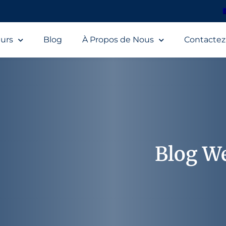
urs
Blog
À Propos de Nous
Contacte
Blog W