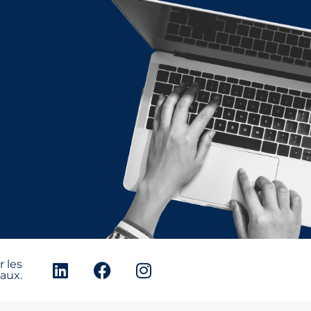
 les
aux.