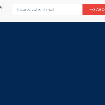
re
S'AB