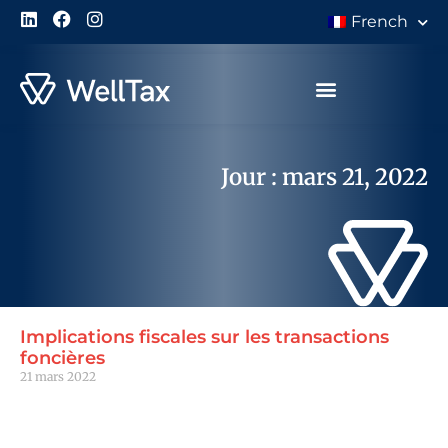
French
À Propos de Nous
Jour : mars 21, 2022
Implications fiscales sur les transactions
foncières
21 mars 2022
Lire la suite "