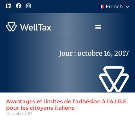
French
À Propos de Nous
Jour : octobre 16, 2017
Avantages et limites de l'adhésion à l'A.I.R.E.
pour les citoyens italiens
16 octobre 2017
Lire la suite "