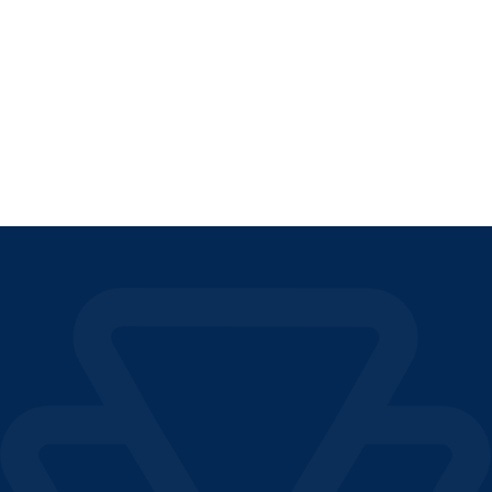
patrimonial en Dubái
LEER EL ARTÍCULO