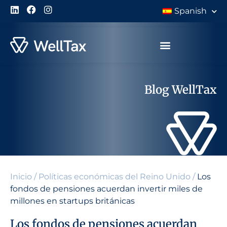
Spanish
Blog WellTax
Inicio
/
Políticas económicas del Reino Unido
/
Los
fondos de pensiones acuerdan invertir miles de
millones en startups británicas
Los fondos de pensiones acuerdan