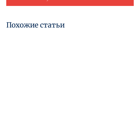
Похожие статьи
04 марта 2026 года
ТОО в Великобритании для
нерезидентов: Возможности,
подводные камни и как все
сделать правильно