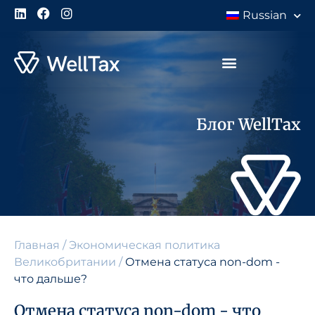
Russian
Блог WellTax
Главная
/
Экономическая политика
Великобритании
/
Отмена статуса non-dom -
что дальше?
Отмена статуса non-dom - что