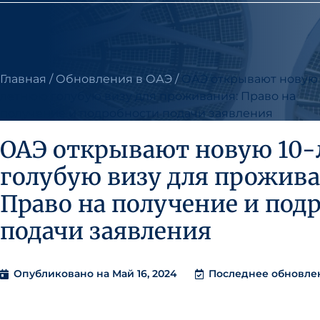
Главная
/
Обновления в ОАЭ
/
ОАЭ открывают новую 
летнюю голубую визу для проживания: Право на
получение и подробности подачи заявления
ОАЭ открывают новую 10
голубую визу для прожива
Право на получение и под
подачи заявления
Опубликовано на
Май 16, 2024
Последнее обновлени