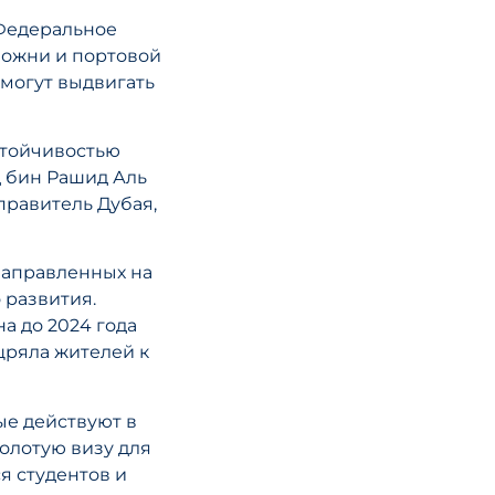
Налоговая ре
в ОАЭ 2025:
 Федеральное
можни и портовой
основные
 могут выдвигать
изменения в
системе штра
что нужно зна
стойчивостью
предприятия
 бин Рашид Аль
правитель Дубая,
ЧИТАТЬ СТА
направленных на
 развития.
а до 2024 года
щряла жителей к
ые действуют в
Золотую визу для
я студентов и
16 июня 2026 года