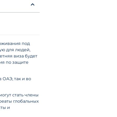
Семейный фон
ОАЭ: разъясн
обновлений в
Руководстве 
соглашению о
свободной то
оживания под
2026 года
ую для людей,
етняя виза будет
лия по защите
ЧИТАТЬ СТА
 ОАЭ, так и во
могут стать члены
реаты глобальных
1 июля 2026 года
сты и