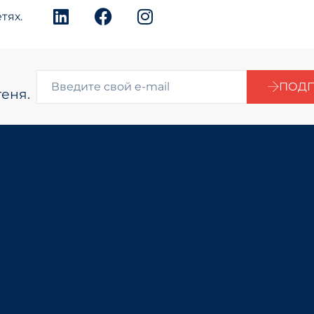
тях.
ПОДП
еня.