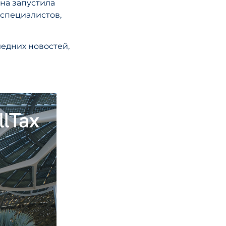
на запустила
Концептуальн
специалистов,
основа DMCC 
планировани
ледних новостей,
управления
капиталом в 
ЧИТАТЬ СТА