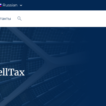
Russian
такты
llTax