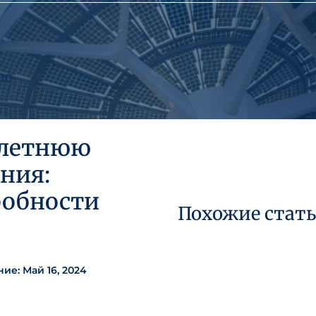
10-
-летнюю
ния:
робности
Похожие стат
е: Май 16, 2024
15 июля 2026 года