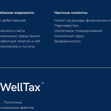
тёжная ведомость
Частные клиенты
и дебиторская
Налог на доходы физических 
Партнёрство
овского счёта
Налоговое планирование
енежными средствами
Семейный офис
работной платой и HR
Доверенность
числения и льготы
Политика
ользования файлов