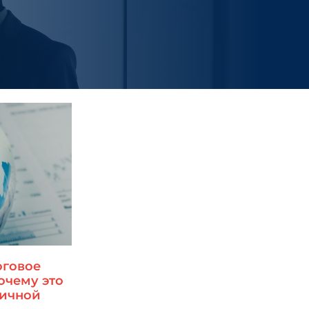
оговое
очему это
ничной