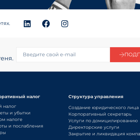
тях.
ПОДП
еня.
оративный налог
Структура управления
 налог
Создание юридического лица
еты и убытки
Корпоративный секретарь
ом налоге
Услуги по домицилированию
оты и послабления
Директорские услуги
оры
Закрытие и ликвидация комп