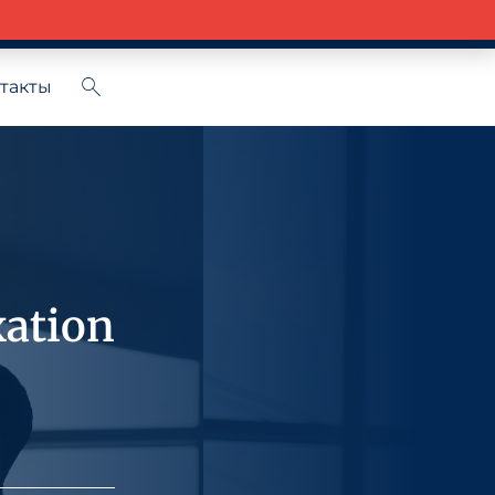
Russian
такты
ation