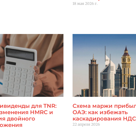
18 мая 2026 г.
Читать далее "
дивиденды для TNR:
Схема маржи прибыл
изменения HMRC и
ОАЭ: как избежать
ия двойного
каскадирования НДС
ложения
22 апреля 2026
Читать далее "