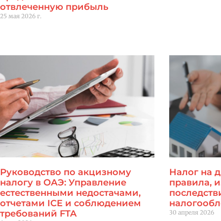
отвлеченную прибыль
Читать далее "
25 мая 2026 г.
Читать далее "
Руководство по акцизному
Налог на 
налогу в ОАЭ: Управление
правила, 
естественными недостачами,
последств
отчетами ICE и соблюдением
налогооб
требований FTA
30 апреля 2026