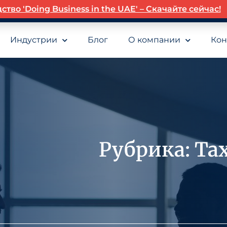
о 'Doing Business in the UAE' – Скачайте сейчас!
Индустрии
Блог
О компании
Кон
Рубрика: Tax