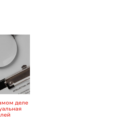
самом деле
уальная
елей