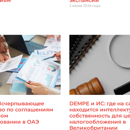
тиям
экспансии
2 июня 2026 года
Читать далее "
 Исчерпывающее
DEMPE и ИС: где на 
во по соглашениям
находится интеллект
вом
собственность для ц
овании в ОАЭ
налогообложения в
Великобритании