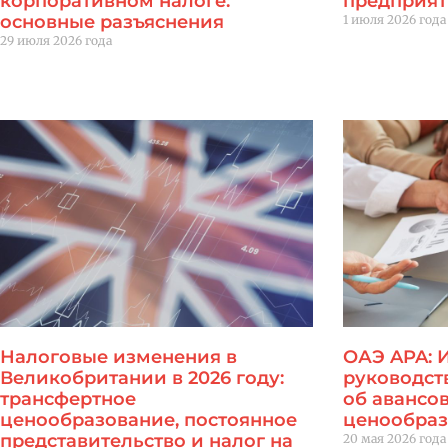
корпоративном налоге:
предприя
основные разъяснения
1 июля 2026 года
29 июля 2026 года
Читать далее "
Читать далее "
Налоговые изменения в
ОАЭ APA:
Великобритании в 2026 году:
руководст
трансфертное
об авансо
ценообразование, постоянное
ценообраз
представительство и налог на
20 мая 2026 года