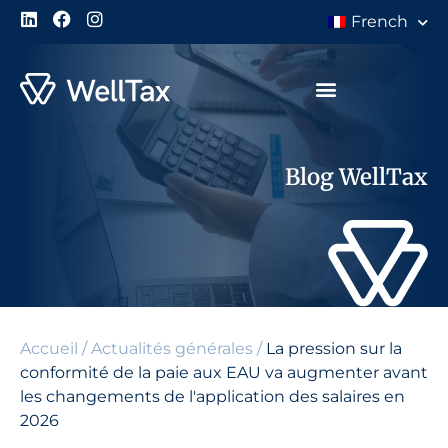
French
À Propos de Nous
Blog WellTax
Accueil
/
Actualités générales
/
La pression sur la
conformité de la paie aux EAU va augmenter avant
les changements de l'application des salaires en
2026