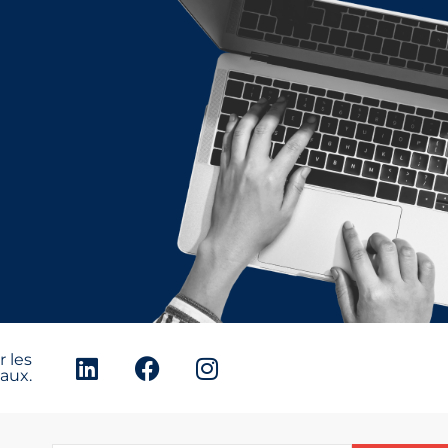
 les
aux.