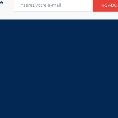
re
S'AB