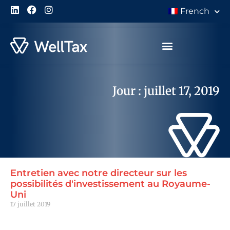
French
À Propos de Nous
Jour : juillet 17, 2019
Entretien avec notre directeur sur les
possibilités d'investissement au Royaume-
Uni
17 juillet 2019
Lire la suite "