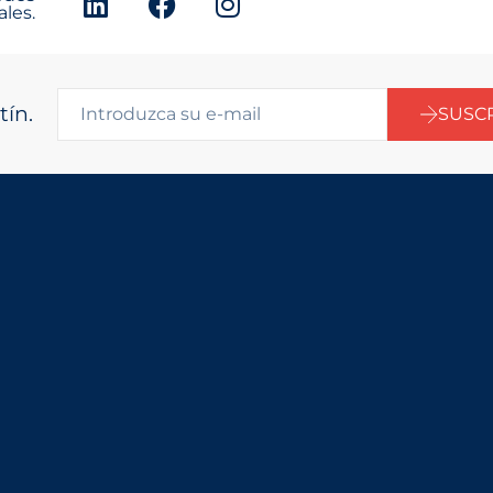
ales.
tín.
SUSC