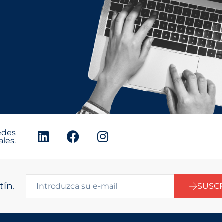
edes
ales.
tín.
SUSC