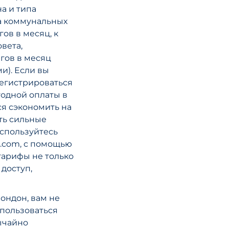
а и типа
а коммунальных
ов в месяц, к
вета,
гов в месяц
и). Если вы
регистрироваться
годной оплаты в
ся сэкономить на
сть сильные
спользуйтесь
e.com, с помощью
тарифы не только
доступ,
Лондон, вам не
пользоваться
ычайно