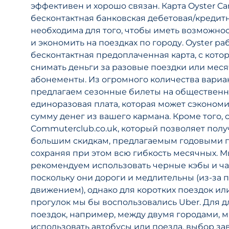
эффективен и хорошо связан. Карта Oyster Ca
бесконтактная банковская дебетовая/кредитн
необходима для того, чтобы иметь возможно
и экономить на поездках по городу. Oyster ра
бесконтактная предоплаченная карта, с кото
снимать деньги за разовые поездки или ме
абонементы. Из огромного количества вариа
предлагаем сезонные билеты на общественн
единоразовая плата, которая может сэконом
сумму денег из вашего кармана. Кроме того, 
Commuterclub.co.uk, который позволяет полу
большим скидкам, предлагаемым годовыми 
сохраняя при этом всю гибкость месячных. М
рекомендуем использовать черные кэбы и ча
поскольку они дороги и медлительны (из-за 
движением), однако для коротких поездок ил
прогулок мы бы воспользовались Uber. Для 
поездок, например, между двумя городами, 
использовать автобусы или поезда, выбор за