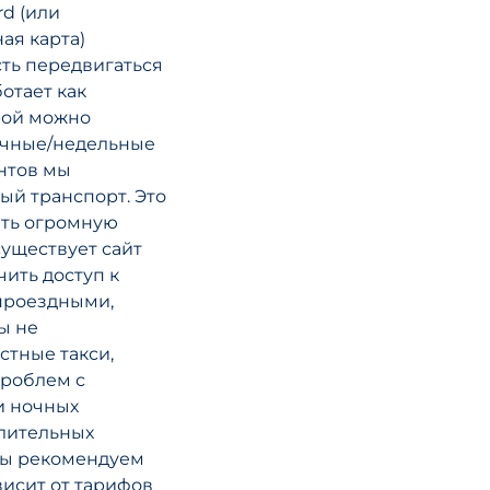
rd (или
ая карта)
сть передвигаться
ботает как
рой можно
сячные/недельные
нтов мы
ый транспорт. Это
ить огромную
существует сайт
чить доступ к
проездными,
ы не
стные такси,
проблем с
и ночных
длительных
мы рекомендуем
висит от тарифов