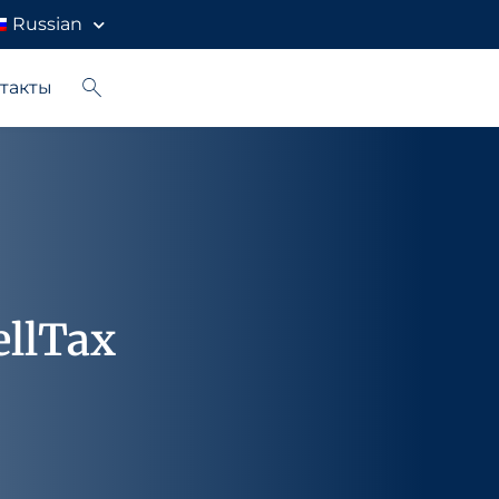
Russian
такты
llTax