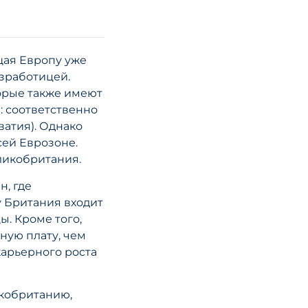
«связанным л
в соответстви
законодатель
ОАЭ о
щая Европу уже
корпоративн
езработицей.
налоге: основ
орые также имеют
разъяснения
: соответственно
ватия). Однако
сей Еврозоне.
ликобритания.
ЧИТАТЬ СТА
, где
у Британия входит
ы. Кроме того,
ную плату, чем
карьерного роста
1 июля 2026 года
Налоговая ре
икобританию,