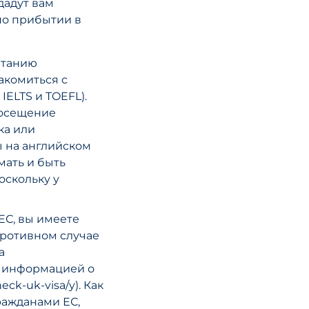
в ОАЭ 2025:
дадут вам
основные
по прибытии в
изменения в
системе штра
итанию
что нужно зна
акомиться с
предприятия
ELTS и TOEFL).
посещение
ка или
ЧИТАТЬ СТА
ы на английском
имать и быть
оскольку у
ЕС, вы имеете
противном случае
а
02 июня, 2026
с информацией о
ck-uk-visa/y). Как
Международн
ражданами ЕС,