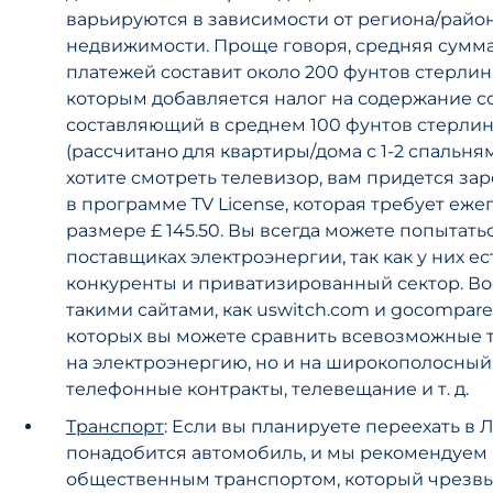
варьируются в зависимости от региона/район
недвижимости. Проще говоря, средняя сумм
платежей составит около 200 фунтов стерлинг
которым добавляется налог на содержание со
составляющий в среднем 100 фунтов стерлин
(рассчитано для квартиры/дома с 1-2 спальням
хотите смотреть телевизор, вам придется за
в программе TV License, которая требует еже
размере £ 145.50. Вы всегда можете попытать
поставщиках электроэнергии, так как у них е
конкуренты и приватизированный сектор. Во
такими сайтами, как uswitch.com и gocompar
которых вы можете сравнить всевозможные 
на электроэнергию, но и на широкополосный 
телефонные контракты, телевещание и т. д.
Транспорт
: Если вы планируете переехать в 
понадобится автомобиль, и мы рекомендуем 
общественным транспортом, который чрезв