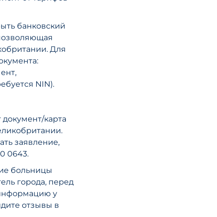
рыть банковский
, позволяющая
кобритании. Для
окумента:
ент,
буется NIN).
т документ/карта
еликобритании.
ать заявление,
0 0643.
ие больницы
ель города, перед
е информацию у
йдите отзывы в