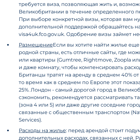
требуется виза, позволяющая жить и, возможн
Великобритании в течение определенного п
При выборе конкретной визы, которая вам ну
дополнительной поддержкой обращайтесь на
visa4uk.fco.gov.uk. Одобрение визы займет н
Размещение
Если вы хотите найти жилье еще 
родной страны, есть отличные сайты, где мо
или квартиры (Gumtree, Rightmove, Zoopla и
и даже комнату, чтобы компенсировать расход
Британцы тратят на аренду в среднем 40% от 
то время как в среднем по Европе этот показ
25%. Лондон - самый дорогой город в Велико
сэкономить, рекомендуется рассматривать т
(зона 4 или 5) или даже другие соседние горо
связанные с общественным транспортом (Nati
Services).
Расходы на жилье
: перед арендой стоит поду
дополнительных расходах, связанных с ней. 