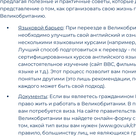
предлагая полезные и практичные советы, которые 
представление о том, как организовать свою жизнь 
Великобританию.
Языковой барьер
: При переезде в Великобр
необходимо улучшить свой английский и озн
несколькими языковыми курсами (например, I
Лучший способ подготовиться к переезду - 
сертифицированных курсов английского язы
самостоятельное изучение (сайт BBC, фильм
языке и т.д.). Этот процесс позволит вам пон
понятым другими (это лишь рекомендации, п
каждого может быть свой подход).
Документы
: Если вы являетесь гражданином 
право жить и работать в Великобритании. В 
вам потребуется виза. На сайте правительств
Великобритании вы найдете онлайн-форму 
том, какой тип визы вам нужен (www.gov.uk/che
правило, большинству лиц, не являющихся г