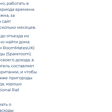
налоговое
о, работать в
консультиров
ериода времени.
Почему это в
жна, за
при трансгра
 сайт
экспансии
есколько месяцев.
до отъезда из
жно найти дома
ЧИТАТЬ СТА
ли RoomMatesUK)
ы (Spareroom).
своего дохода, в
атель составляет
британии, и чтобы
акже пригороды
да, хорошо
onal Rail
мать о
Расходы